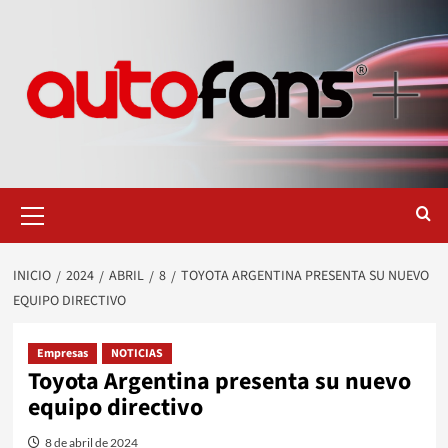
Saltar
al
contenido
Menú
primario
INICIO
2024
ABRIL
8
TOYOTA ARGENTINA PRESENTA SU NUEVO
EQUIPO DIRECTIVO
Empresas
NOTICIAS
Toyota Argentina presenta su nuevo
equipo directivo
8 de abril de 2024