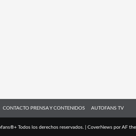
CONTACTO PRENSA Y CONTENIDOS
AUTOFANS TV
fans®+ Todos los derechos reservados.
|
CoverNews
por AF th