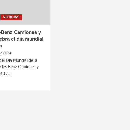
NOTICIAS
-Benz Camiones y
ebra el día mundial
ra
 de 2024
del Día Mundial de la
cedes-Benz Camiones y
 su...
des-
nes
a