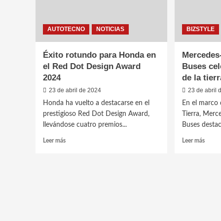
AUTOTECNO
NOTICIAS
BIZSTYLE
Éxito rotundo para Honda en
Mercedes
el Red Dot Design Award
Buses cel
2024
de la tier
23 de abril de 2024
23 de abril
Honda ha vuelto a destacarse en el
En el marco 
prestigioso Red Dot Design Award,
Tierra, Mer
llevándose cuatro premios...
Buses destaca
Leer
Leer
Leer más
Leer más
más
más
sobre
sobre
Éxito
Merce
rotundo
Benz
para
Camio
Honda
y
en
Buses
el
celebr