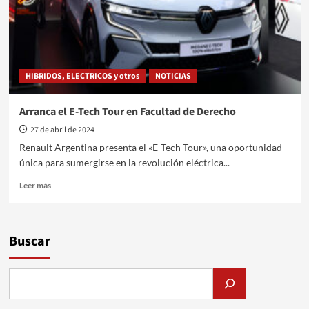
HIBRIDOS, ELECTRICOS y otros
NOTICIAS
Arranca el E-Tech Tour en Facultad de Derecho
27 de abril de 2024
Renault Argentina presenta el «E-Tech Tour», una oportunidad
única para sumergirse en la revolución eléctrica...
Leer
Leer más
más
sobre
Arranca
el
Buscar
E-
Tech
Tour
en
Facultad