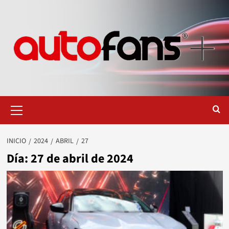
Saltar
al
contenido
Menú
primario
INICIO
2024
ABRIL
27
Día:
27 de abril de 2024