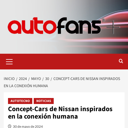
Saltar
al
contenido
Menú
primario
INICIO
2024
MAYO
30
CONCEPT-CARS DE NISSAN INSPIRADOS
EN LA CONEXIÓN HUMANA
AUTOTECNO
NOTICIAS
Concept-Cars de Nissan inspirados
en la conexión humana
30 de mayo de 2024