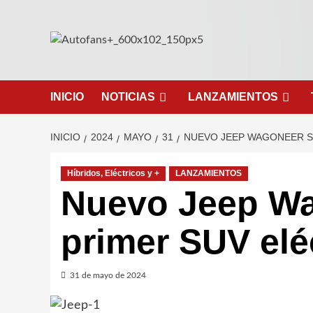
Saltar
al
contenido
INICIO
NOTICIAS
LANZAMIENTOS
INICIO
2024
MAYO
31
NUEVO JEEP WAGONEER S 
Híbridos, Eléctricos y +
LANZAMIENTOS
Nuevo Jeep Wa
primer SUV elé
31 de mayo de 2024