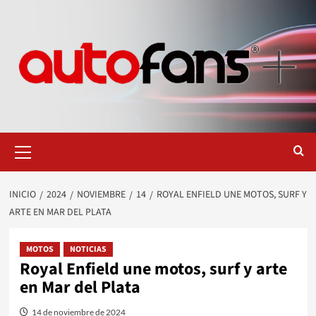
Saltar
al
contenido
Menú
primario
INICIO
2024
NOVIEMBRE
14
ROYAL ENFIELD UNE MOTOS, SURF Y
ARTE EN MAR DEL PLATA
MOTOS
NOTICIAS
Royal Enfield une motos, surf y arte
en Mar del Plata
14 de noviembre de 2024