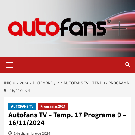
Saltar
al
contenido
Menú
primario
INICIO
2024
DICIEMBRE
2
AUTOFANS TV – TEMP. 17 PROGRAMA
9 – 16/11/2024
AUTOFANS TV
Programas 2024
Autofans TV – Temp. 17 Programa 9 –
16/11/2024
2 de diciembre de 2024