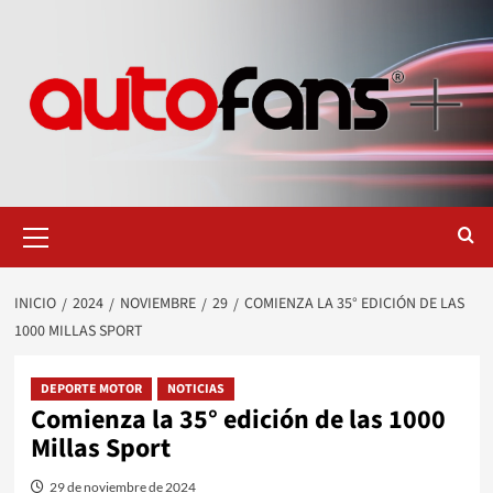
Saltar
al
contenido
Menú
primario
INICIO
2024
NOVIEMBRE
29
COMIENZA LA 35° EDICIÓN DE LAS
1000 MILLAS SPORT
DEPORTE MOTOR
NOTICIAS
Comienza la 35° edición de las 1000
Millas Sport
29 de noviembre de 2024