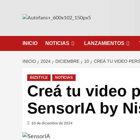
Saltar
al
contenido
INICIO
NOTICIAS
LANZAMIENTOS
INICIO
2024
DICIEMBRE
10
CREÁ TU VIDEO PER
BIZSTYLE
NOTICIAS
Creá tu video 
SensorIA by N
10 de diciembre de 2024