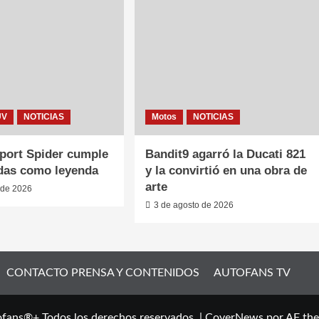
UV
NOTICIAS
Motos
NOTICIAS
Sport Spider cumple
Bandit9 agarró la Ducati 821
das como leyenda
y la convirtió en una obra de
arte
 de 2026
3 de agosto de 2026
CONTACTO PRENSA Y CONTENIDOS
AUTOFANS TV
fans®+ Todos los derechos reservados.
|
CoverNews
por AF th