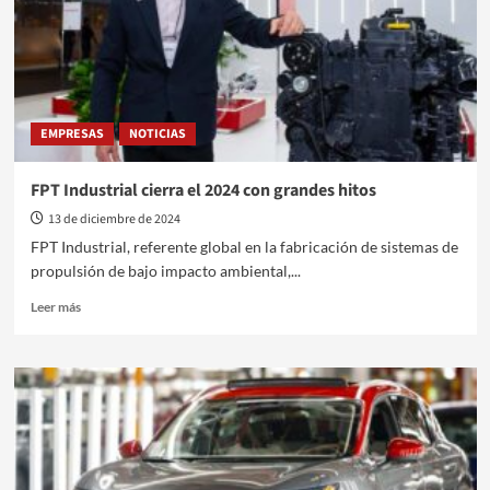
lubricante
de
tu
vehículo
EMPRESAS
NOTICIAS
FPT Industrial cierra el 2024 con grandes hitos
13 de diciembre de 2024
FPT Industrial, referente global en la fabricación de sistemas de
propulsión de bajo impacto ambiental,...
Leer
Leer más
más
sobre
FPT
Industrial
cierra
el
2024
con