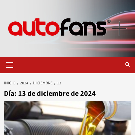
Saltar
al
contenido
Menú
primario
INICIO
2024
DICIEMBRE
13
Día:
13 de diciembre de 2024