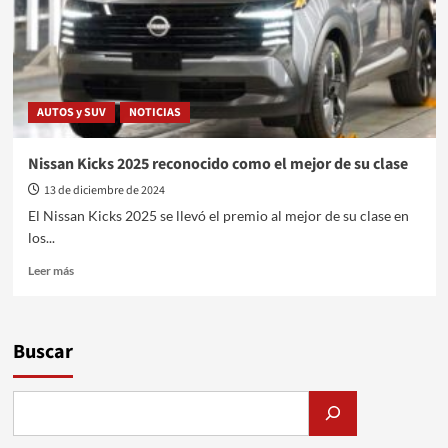
grandes
hitos
AUTOS y SUV
NOTICIAS
Nissan Kicks 2025 reconocido como el mejor de su clase
13 de diciembre de 2024
El Nissan Kicks 2025 se llevó el premio al mejor de su clase en
los...
Leer
Leer más
más
sobre
Nissan
Kicks
Buscar
2025
reconocido
como
el
mejor