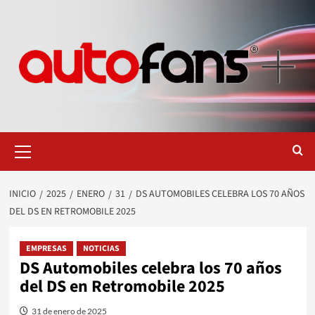
Saltar
al
contenido
Menú
primario
INICIO
2025
ENERO
31
DS AUTOMOBILES CELEBRA LOS 70 AÑOS
DEL DS EN RETROMOBILE 2025
EMPRESAS
NOTICIAS
DS Automobiles celebra los 70 años
del DS en Retromobile 2025
31 de enero de 2025