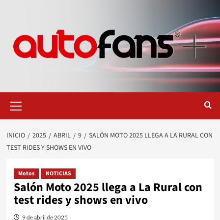
Saltar
al
contenido
Menú
primario
INICIO
2025
ABRIL
9
SALÓN MOTO 2025 LLEGA A LA RURAL CON
TEST RIDES Y SHOWS EN VIVO
Motos
NOTICIAS
Salón Moto 2025 llega a La Rural con
test rides y shows en vivo
9 de abril de 2025