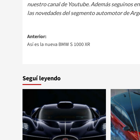
nuestro canal de Youtube. Además seguinos e
las novedades del segmento automotor de Arge
Navegación
Anterior:
Así es la nueva BMW S 1000 XR
de
entradas
Seguí leyendo