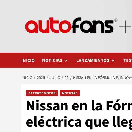
Saltar
al
contenido
INICIO
NOTICIAS
LANZAMIENTOS
TES
INICIO
2025
JULIO
22
NISSAN EN LA FÓRMULA E, INNOV
DEPORTE MOTOR
NOTICIAS
Nissan en la Fór
eléctrica que lle