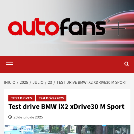
Saltar
al
contenido
Menú
primario
INICIO
2025
JULIO
23
TEST DRIVE BMW IX2 XDRIVE30 M SPORT
TEST DRIVES
Test Drives 2025
Test drive BMW iX2 xDrive30 M Sport
23 de julio de 2025