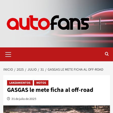
Saltar
al
contenido
Menú
primario
INICIO
2025
JULIO
31
GASGAS LE METE FICHA AL OFF-ROAD
LANZAMIENTOS
MOTOS
GASGAS le mete ficha al off-road
31 de julio de 2025