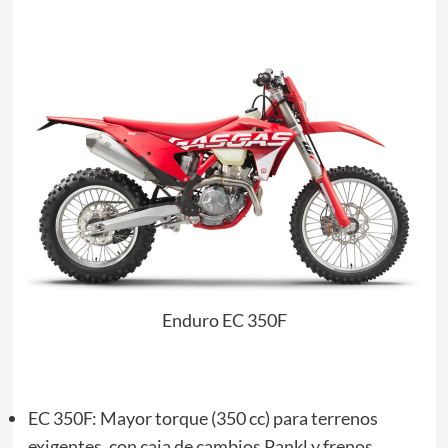
Enduro EC 350F
EC 350F: Mayor torque (350 cc) para terrenos
exigentes, con caja de cambios Pankl y frenos