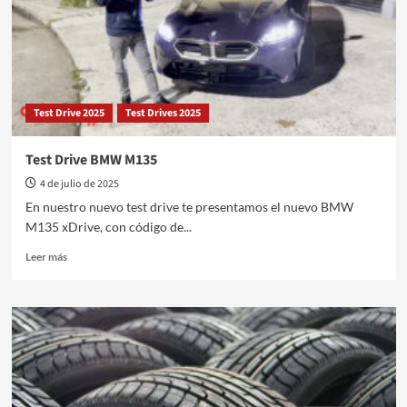
al
cliente
instantánea
y
sin
horarios
Test Drive 2025
Test Drives 2025
Test Drive BMW M135
4 de julio de 2025
En nuestro nuevo test drive te presentamos el nuevo BMW
M135 xDrive, con código de...
Leer
Leer más
más
sobre
Test
Drive
BMW
M135