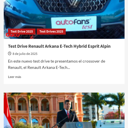
Test Drive 2025
Test Drives 2025
Test Drive Renault Arkana E-Tech Hybrid Esprit Alpin
8 de julio de 2025
En este nuevo test drive te presentamos el crossover de
Renault, el Renault Arkana E-Tech...
Leer
Leer más
más
sobre
Test
Drive
Renault
Arkana
E-
Tech
Hybrid