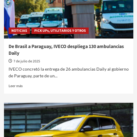
Esprit
Alpin
NOTICIAS
PICK UPs, UTILITARIOS Y OTROS
De Brasil a Paraguay, IVECO despliega 130 ambulancias
Daily
7 de julio de 2025
IVECO concretó la entrega de 26 ambulancias Daily al gobierno
de Paraguay, parte de un...
Leer
Leer más
más
sobre
De
Brasil
a
Paraguay,
IVECO
despliega