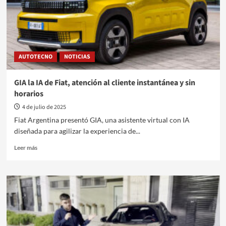
130
ambulancias
Daily
AUTOTECNO
NOTICIAS
GIA la IA de Fiat, atención al cliente instantánea y sin
horarios
4 de julio de 2025
Fiat Argentina presentó GIA, una asistente virtual con IA
diseñada para agilizar la experiencia de...
Leer
Leer más
más
sobre
GIA
la
IA
de
Fiat,
atención