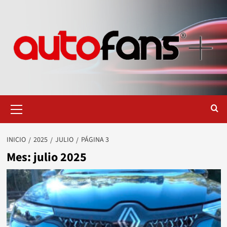
Saltar
al
contenido
Menú
primario
INICIO
2025
JULIO
PÁGINA 3
Mes:
julio 2025