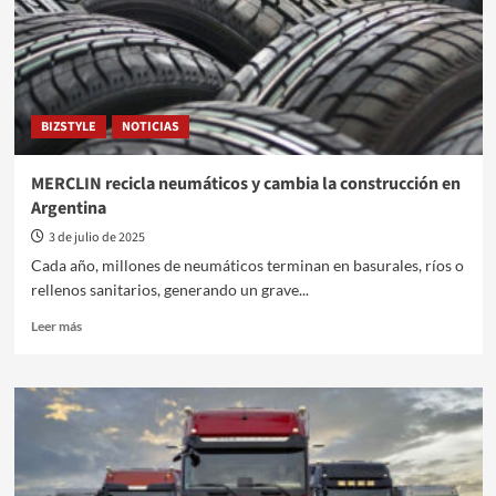
BIZSTYLE
NOTICIAS
MERCLIN recicla neumáticos y cambia la construcción en
Argentina
3 de julio de 2025
Cada año, millones de neumáticos terminan en basurales, ríos o
rellenos sanitarios, generando un grave...
Leer
Leer más
más
sobre
MERCLIN
recicla
neumáticos
y
cambia
la