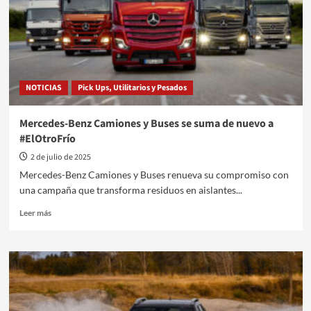
construcción
en
Argentina
NOTICIAS
Pick Ups, Utilitarios y Pesados
Mercedes-Benz Camiones y Buses se suma de nuevo a
#ElOtroFrío
2 de julio de 2025
Mercedes-Benz Camiones y Buses renueva su compromiso con
una campaña que transforma residuos en aislantes...
Leer
Leer más
más
sobre
Mercedes-
Benz
Camiones
y
Buses