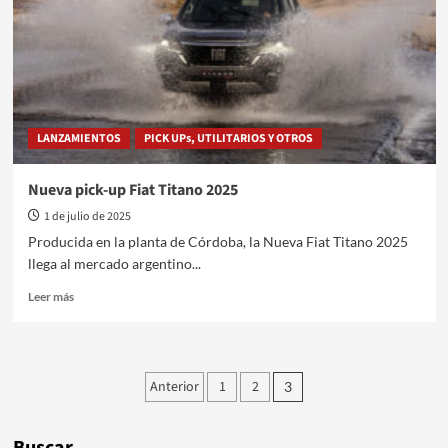
se
suma
de
nuevo
a
#ElOtroFrío
LANZAMIENTOS
PICK UPs, UTILITARIOS Y OTROS
Nueva pick-up Fiat Titano 2025
1 de julio de 2025
Producida en la planta de Córdoba, la Nueva Fiat Titano 2025
llega al mercado argentino...
Leer
Leer más
más
sobre
Nueva
pick-
Paginación
Anterior
1
2
3
up
de
Fiat
Titano
Buscar
2025