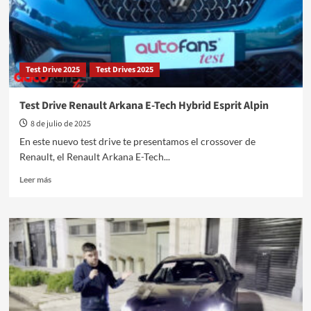
Test Drive 2025
Test Drives 2025
Test Drive Renault Arkana E-Tech Hybrid Esprit Alpin
8 de julio de 2025
En este nuevo test drive te presentamos el crossover de
Renault, el Renault Arkana E-Tech...
Leer
Leer más
más
sobre
Test
Drive
Renault
Arkana
E-
Tech
Hybrid
Esprit