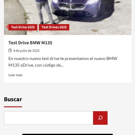
Alpin
Test Drive 2025
Test Drives 2025
Test Drive BMW M135
4 de julio de 2025
En nuestro nuevo test drive te presentamos el nuevo BMW
M135 xDrive, con código de...
Leer
Leer más
más
sobre
Test
Drive
Buscar
BMW
M135