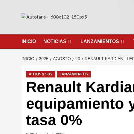
Saltar
al
contenido
INICIO
NOTICIAS
LANZAMIENTOS
INICIO
2025
AGOSTO
20
RENAULT KARDIAN LLEG
AUTOS y SUV
LANZAMIENTOS
Renault Kardia
equipamiento y
tasa 0%