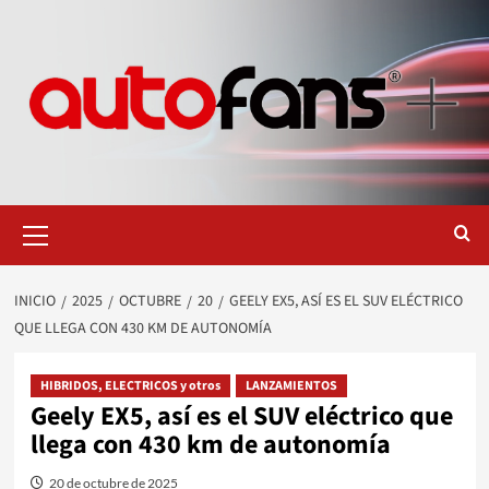
Saltar
al
contenido
Menú
primario
INICIO
2025
OCTUBRE
20
GEELY EX5, ASÍ ES EL SUV ELÉCTRICO
QUE LLEGA CON 430 KM DE AUTONOMÍA
HIBRIDOS, ELECTRICOS y otros
LANZAMIENTOS
Geely EX5, así es el SUV eléctrico que
llega con 430 km de autonomía
20 de octubre de 2025