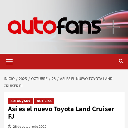
Saltar
al
contenido
Menú
primario
INICIO
2025
OCTUBRE
28
ASÍ ES EL NUEVO TOYOTA LAND
CRUISER FJ
AUTOS y SUV
NOTICIAS
Así es el nuevo Toyota Land Cruiser
FJ
28 de octubre de 2025