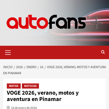
Saltar
al
contenido
Menú
primario
INICIO
2026
ENERO
16
VOGE 2026, VERANO, MOTOS Y AVENTURA
EN PINAMAR
MOTOS
NOTICIAS
VOGE 2026, verano, motos y
aventura en Pinamar
16 de enero de 2026