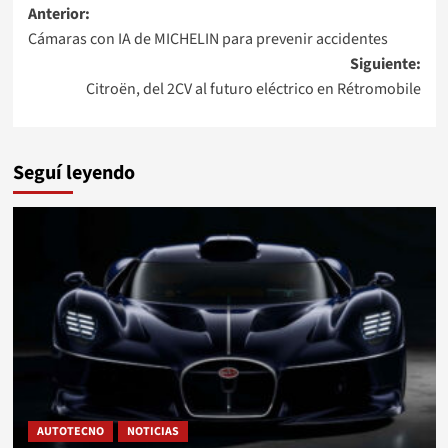
Navegación
Anterior:
Cámaras con IA de MICHELIN para prevenir accidentes
de
Siguiente:
entradas
Citroën, del 2CV al futuro eléctrico en Rétromobile
Seguí leyendo
AUTOTECNO
NOTICIAS