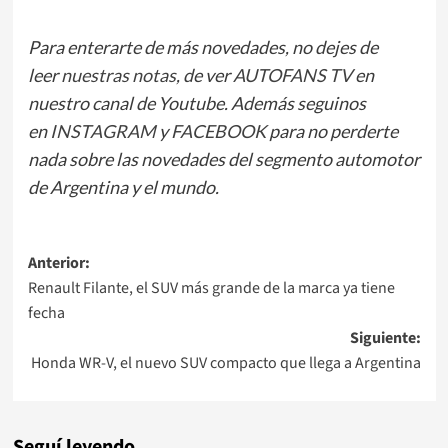
Para enterarte de más novedades, no dejes de
leer
nuestras notas
, de ver
AUTOFANS TV
en
nuestro canal de Youtube. Además seguinos
en
INSTAGRAM
y
FACEBOOK
para no perderte
nada sobre las novedades del segmento automotor
de Argentina y el mundo.
Navegación
Anterior:
Renault Filante, el SUV más grande de la marca ya tiene
de
fecha
entradas
Siguiente:
Honda WR-V, el nuevo SUV compacto que llega a Argentina
Seguí leyendo