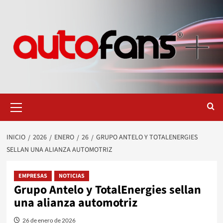
Saltar
al
contenido
Menú
primario
INICIO
2026
ENERO
26
GRUPO ANTELO Y TOTALENERGIES
SELLAN UNA ALIANZA AUTOMOTRIZ
EMPRESAS
NOTICIAS
Grupo Antelo y TotalEnergies sellan
una alianza automotriz
26 de enero de 2026