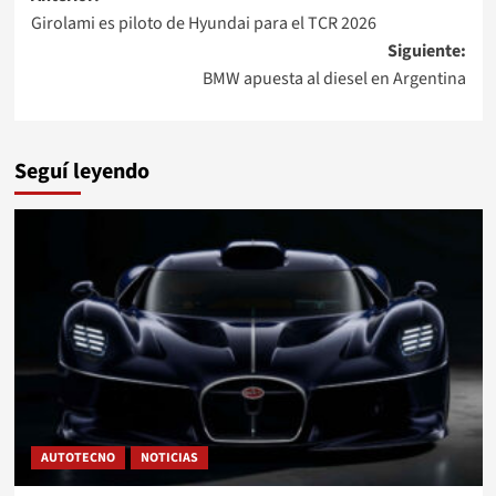
Girolami es piloto de Hyundai para el TCR 2026
de
Siguiente:
entradas
BMW apuesta al diesel en Argentina
Seguí leyendo
AUTOTECNO
NOTICIAS