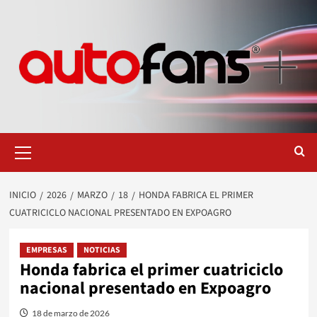
Saltar
al
contenido
Menú
primario
INICIO
2026
MARZO
18
HONDA FABRICA EL PRIMER
CUATRICICLO NACIONAL PRESENTADO EN EXPOAGRO
EMPRESAS
NOTICIAS
Honda fabrica el primer cuatriciclo
nacional presentado en Expoagro
18 de marzo de 2026