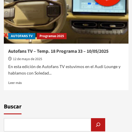
presente
en
Expoagro
AUTOFANS TV
Programas 2025
Autofans TV – Temp. 18 Programa 33 – 10/05/2025
12 de mayo de 2025
En esta edición de Autofans TV estuvimos en el Audi Lounge y
hablamos con Soledad...
Leer
Leer más
más
sobre
Autofans
TV
Buscar
–
Temp.
18
Programa