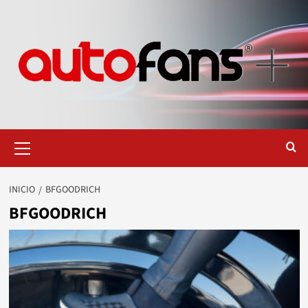
Saltar
al
contenido
Menú
primario
INICIO
BFGOODRICH
BFGOODRICH