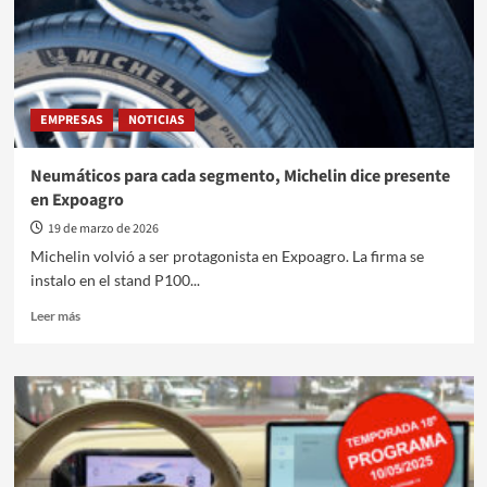
EMPRESAS
NOTICIAS
Neumáticos para cada segmento, Michelin dice presente
en Expoagro
19 de marzo de 2026
Michelin volvió a ser protagonista en Expoagro. La firma se
instalo en el stand P100...
Leer
Leer más
más
sobre
Neumáticos
para
cada
segmento,
Michelin
dice