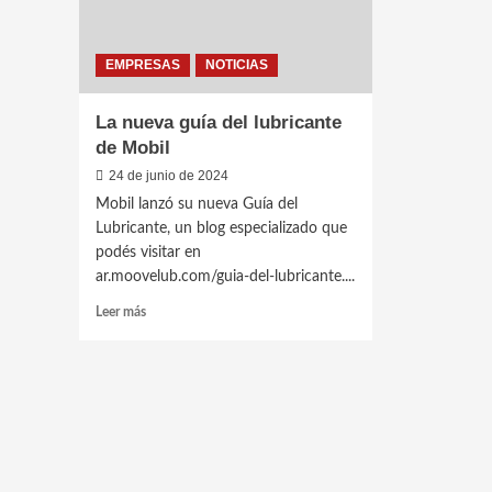
EMPRESAS
NOTICIAS
La nueva guía del lubricante
de Mobil
24 de junio de 2024
Mobil lanzó su nueva Guía del
Lubricante, un blog especializado que
podés visitar en
ar.moovelub.com/guia-del-lubricante....
Leer
Leer más
más
sobre
La
nueva
guía
del
lubricante
de