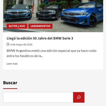
AUTOS y SUV
LANZAMIENTOS
Llegó la edición 50 Jahre del BMW Serie 3
6 de mayo de 2026
BMW Argentina metió una edición especial que ya hace ruido
entre los fanáticos de la...
Leer
Leer más
más
sobre
Llegó
la
Buscar
edición
50
Jahre
del
BMW