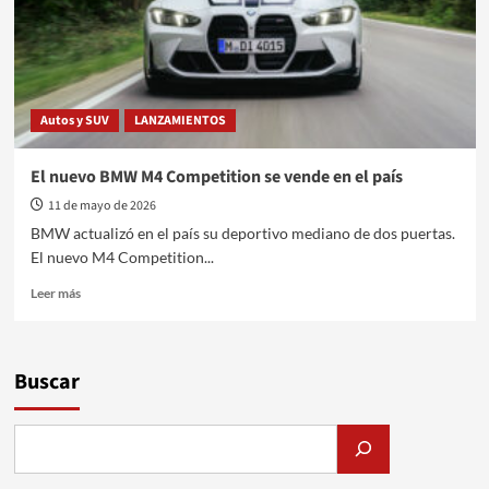
Autos y SUV
LANZAMIENTOS
El nuevo BMW M4 Competition se vende en el país
11 de mayo de 2026
BMW actualizó en el país su deportivo mediano de dos puertas.
El nuevo M4 Competition...
Leer
Leer más
más
sobre
El
nuevo
Buscar
BMW
M4
Competition
se
vende