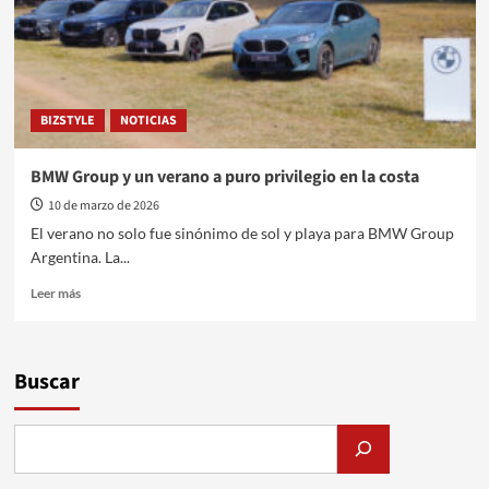
BIZSTYLE
NOTICIAS
BMW Group y un verano a puro privilegio en la costa
10 de marzo de 2026
El verano no solo fue sinónimo de sol y playa para BMW Group
Argentina. La...
Leer
Leer más
más
sobre
BMW
Group
Buscar
y
un
verano
a
puro