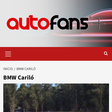
Saltar
al
contenido
Menú
primario
INICIO
BMW CARILÓ
BMW Cariló