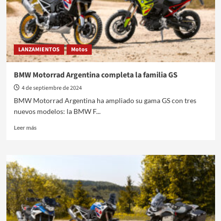
BMW
LANZAMIENTOS
Motos
BMW Motorrad Argentina completa la familia GS
4 de septiembre de 2024
BMW Motorrad Argentina ha ampliado su gama GS con tres
nuevos modelos: la BMW F...
Leer
Leer más
más
sobre
BMW
Motorrad
Argentina
completa
la
familia
GS