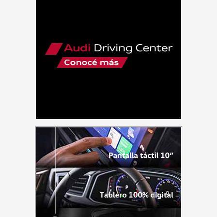
Adventure
y
F
800
GS