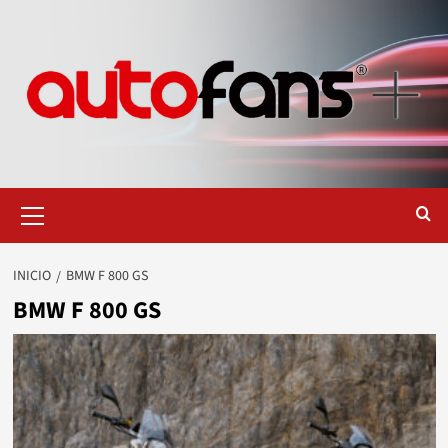
Saltar
al
contenido
Menú
primario
INICIO
BMW F 800 GS
BMW F 800 GS