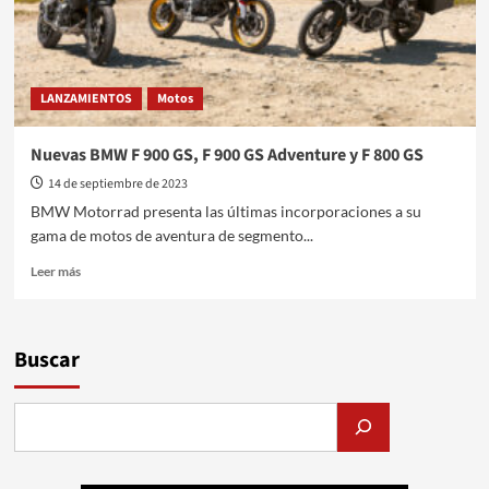
LANZAMIENTOS
Motos
Nuevas BMW F 900 GS, F 900 GS Adventure y F 800 GS
14 de septiembre de 2023
BMW Motorrad presenta las últimas incorporaciones a su
gama de motos de aventura de segmento...
Leer
Leer más
más
sobre
Nuevas
BMW
Buscar
F
900
GS,
F
900
GS