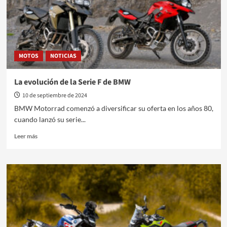
MOTOS
NOTICIAS
La evolución de la Serie F de BMW
10 de septiembre de 2024
BMW Motorrad comenzó a diversificar su oferta en los años 80,
cuando lanzó su serie...
Leer
Leer más
más
sobre
La
evolución
de
la
Serie
F
de