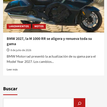
LANZAMIENTOS
MOTOS
BMW 2027, la M 1000 RR se aligera y renueva toda su
gama
8 de julio de 2026
BMW Motorrad presentó la actualización de su gama para el
Model Year 2027. Los cambios...
Leer
Leer más
más
sobre
BMW
2027,
Buscar
la
M
1000
RR