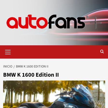
Saltar
al
contenido
Menú
primario
INICIO
BMW K 1600 EDITION II
BMW K 1600 Edition II