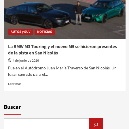
AUTOS y SUV
NOTICIAS
La BMW M3 Touring y el nuevo M5 se hicieron presentes
de la pista en San Nicolás
4 de junio de 2026
Fue en el Autódromo Juan María Traverso de San Nicolás. Un
lugar sagrado para el...
Leer
Leer más
más
sobre
La
BMW
Buscar
M3
Touring
y
el