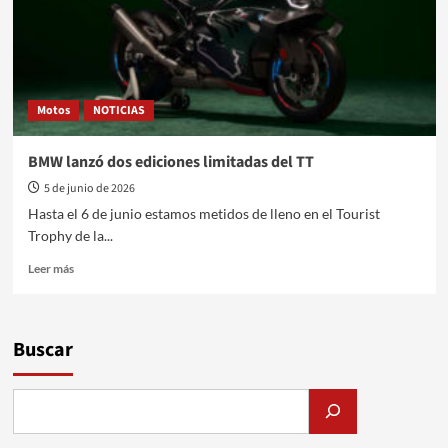
Motos
NOTICIAS
BMW lanzó dos ediciones limitadas del TT
5 de junio de 2026
Hasta el 6 de junio estamos metidos de lleno en el Tourist
Trophy de la...
Leer
Leer más
más
sobre
BMW
lanzó
Buscar
dos
ediciones
limitadas
del
TT