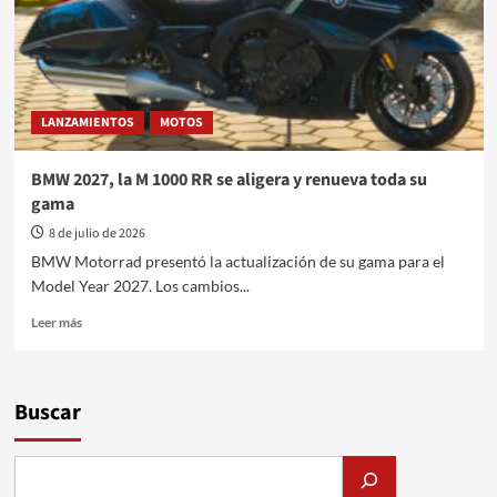
LANZAMIENTOS
MOTOS
BMW 2027, la M 1000 RR se aligera y renueva toda su
gama
8 de julio de 2026
BMW Motorrad presentó la actualización de su gama para el
Model Year 2027. Los cambios...
Leer
Leer más
más
sobre
BMW
2027,
Buscar
la
M
1000
RR