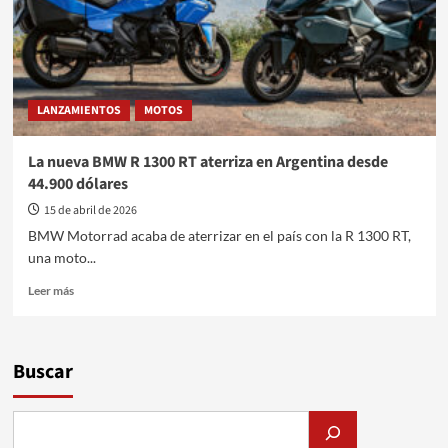
LANZAMIENTOS
MOTOS
La nueva BMW R 1300 RT aterriza en Argentina desde
44.900 dólares
15 de abril de 2026
BMW Motorrad acaba de aterrizar en el país con la R 1300 RT,
una moto...
Leer
Leer más
más
sobre
La
nueva
Buscar
BMW
R
1300
RT