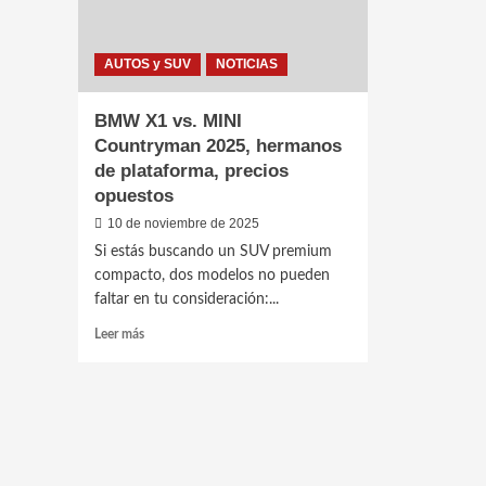
AUTOS y SUV
NOTICIAS
BMW X1 vs. MINI
Countryman 2025, hermanos
de plataforma, precios
opuestos
10 de noviembre de 2025
Si estás buscando un SUV premium
compacto, dos modelos no pueden
faltar en tu consideración:...
Leer
Leer más
más
sobre
BMW
X1
vs.
MINI
Countryman