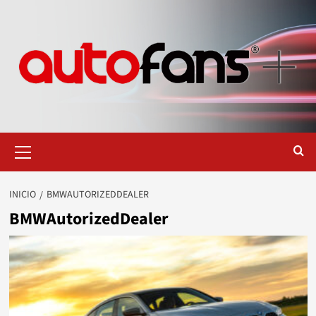
Saltar
al
contenido
Menú
primario
INICIO
BMWAUTORIZEDDEALER
BMWAutorizedDealer