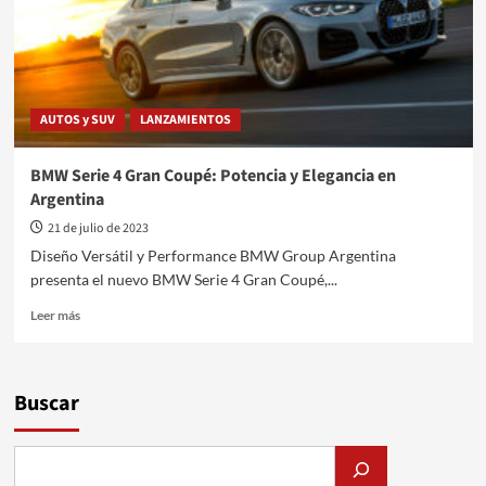
AUTOS y SUV
LANZAMIENTOS
BMW Serie 4 Gran Coupé: Potencia y Elegancia en
Argentina
21 de julio de 2023
Diseño Versátil y Performance BMW Group Argentina
presenta el nuevo BMW Serie 4 Gran Coupé,...
Leer
Leer más
más
sobre
BMW
Serie
Buscar
4
Gran
Coupé:
Potencia