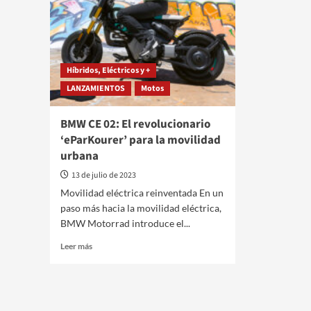
Híbridos, Eléctricos y +
LANZAMIENTOS
Motos
BMW CE 02: El revolucionario
‘eParKourer’ para la movilidad
urbana
13 de julio de 2023
Movilidad eléctrica reinventada En un
paso más hacia la movilidad eléctrica,
BMW Motorrad introduce el...
Leer
Leer más
más
sobre
BMW
CE
02: