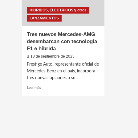
HIBRIDOS, ELECTRICOS y otros
LANZAMIENTOS
Tres nuevos Mercedes-AMG
desembarcan con tecnología
F1 e híbrida
18 de septiembre de 2025
Prestige Auto, representante oficial de
Mercedes-Benz en el país, incorpora
tres nuevas opciones a su...
Leer
Leer más
más
sobre
Tres
nuevos
Mercedes-
AMG
desembarcan
con