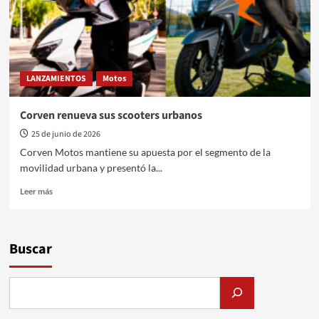
LANZAMIENTOS
Motos
Corven renueva sus scooters urbanos
25 de junio de 2026
Corven Motos mantiene su apuesta por el segmento de la
movilidad urbana y presentó la...
Leer
Leer más
más
sobre
Corven
renueva
Buscar
sus
scooters
urbanos