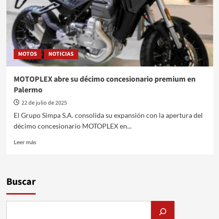
MOTOS
NOTICIAS
MOTOPLEX abre su décimo concesionario premium en
Palermo
22 de julio de 2025
El Grupo Simpa S.A. consolida su expansión con la apertura del
décimo concesionario MOTOPLEX en...
Leer
Leer más
más
sobre
MOTOPLEX
abre
Buscar
su
décimo
concesionario
premium