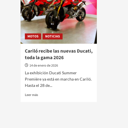
MOTOS
NOTICIAS
Cariló recibe las nuevas Ducati,
toda la gama 2026
14 de enero de 2026
La exhibición Ducati Summer
Première ya está en marcha en Cariló.
Hasta el 28 de...
Leer
Leer más
más
sobre
Cariló
recibe
las
nuevas