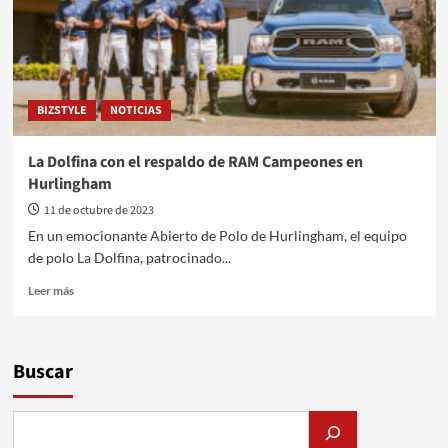
BIZSTYLE
NOTICIAS
La Dolfina con el respaldo de RAM Campeones en
Hurlingham
11 de octubre de 2023
En un emocionante Abierto de Polo de Hurlingham, el equipo
de polo La Dolfina, patrocinado...
Leer
Leer más
más
sobre
La
Dolfina
Buscar
con
el
respaldo
de