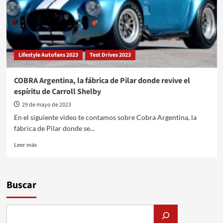
Lifestyle Autofans 2023
Test Drives 2023
COBRA Argentina, la fábrica de Pilar donde revive el
espíritu de Carroll Shelby
29 de mayo de 2023
En el siguiente video te contamos sobre Cobra Argentina, la
fábrica de Pilar donde se...
Leer
Leer más
más
sobre
COBRA
Argentina,
Buscar
la
fábrica
de
Pilar