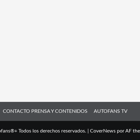
CONTACTO PRENSA Y CONTENIDOS
AUTOFANS TV
fans®+ Todos los derechos reservados.
|
CoverNews
por AF th