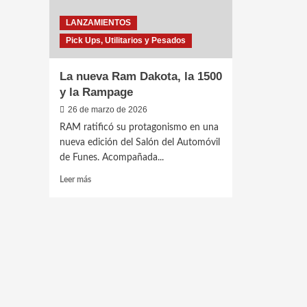
LANZAMIENTOS
Pick Ups, Utilitarios y Pesados
La nueva Ram Dakota, la 1500
y la Rampage
26 de marzo de 2026
RAM ratificó su protagonismo en una
nueva edición del Salón del Automóvil
de Funes. Acompañada...
Leer
Leer más
más
sobre
La
nueva
Ram
Dakota,
la
1500
y