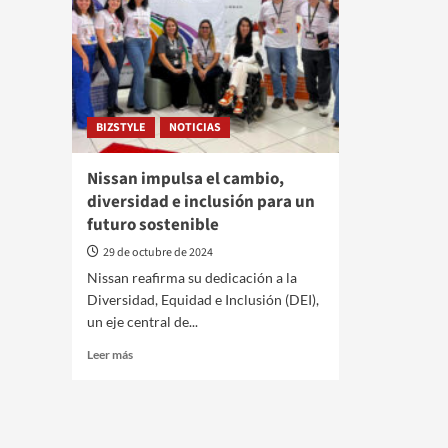
BIZSTYLE
NOTICIAS
Nissan impulsa el cambio,
diversidad e inclusión para un
futuro sostenible
29 de octubre de 2024
Nissan reafirma su dedicación a la
Diversidad, Equidad e Inclusión (DEI),
un eje central de...
Leer
Leer más
más
sobre
Nissan
impulsa
el