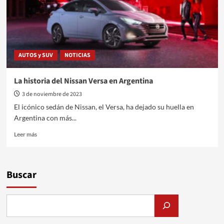
AUTOS y SUV
NOTICIAS
La historia del Nissan Versa en Argentina
3 de noviembre de 2023
El icónico sedán de Nissan, el Versa, ha dejado su huella en
Argentina con más...
Leer
Leer más
más
sobre
La
historia
Buscar
del
Nissan
Versa
en
Argentina