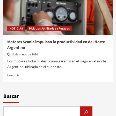
NOTICIAS
Pick Ups, Utilitarios y Pesados
Motores Scania impulsan la productividad en del Norte
Argentino
11 de marzo de 2024
Los motores Industriales Scania garantizan el riego en el norte
Argentino, ubicada en el sudoeste...
Leer
Leer más
más
sobre
Motores
Scania
Buscar
impulsan
la
productividad
en