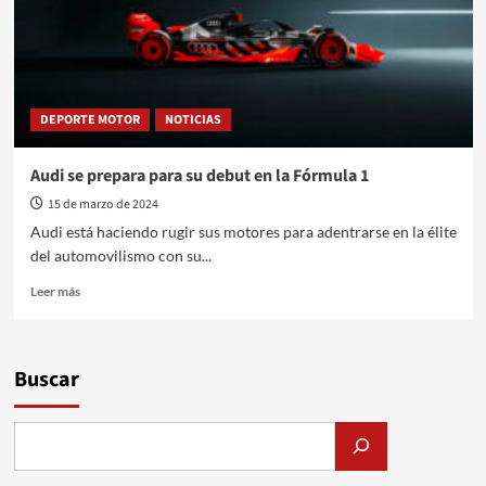
DEPORTE MOTOR
NOTICIAS
Audi se prepara para su debut en la Fórmula 1
15 de marzo de 2024
Audi está haciendo rugir sus motores para adentrarse en la élite
del automovilismo con su...
Leer
Leer más
más
sobre
Audi
se
Buscar
prepara
para
su
debut
en