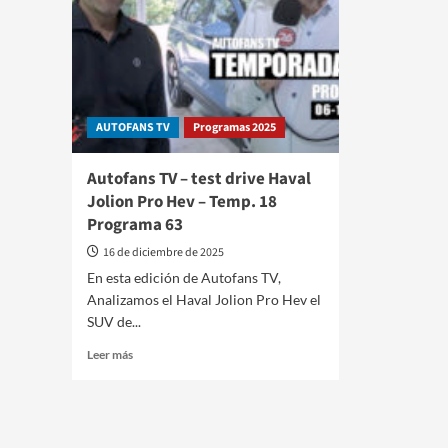
AUTOFANS TV
Programas 2025
Autofans TV – test drive Haval
Jolion Pro Hev – Temp. 18
Programa 63
16 de diciembre de 2025
En esta edición de Autofans TV,
Analizamos el Haval Jolion Pro Hev el
SUV de...
Leer
Leer más
más
sobre
Autofans
TV
–