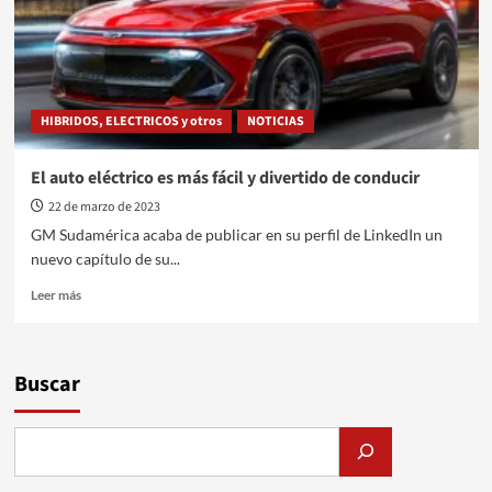
HIBRIDOS, ELECTRICOS y otros
NOTICIAS
El auto eléctrico es más fácil y divertido de conducir
22 de marzo de 2023
GM Sudamérica acaba de publicar en su perfil de LinkedIn un
nuevo capítulo de su...
Leer
Leer más
más
sobre
El
auto
Buscar
eléctrico
es
más
fácil
y